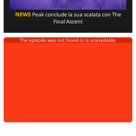
NEWS
Peak conclude la sua scalata con The
Final Ascent