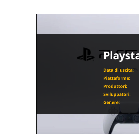
Playst
Data di uscita:
Piattaforme:
Produttori:
Sviluppatori:
Genere: