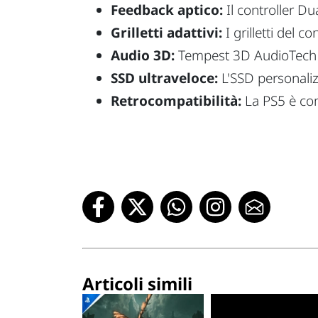
Feedback aptico:
Il controller D
Grilletti adattivi:
I grilletti del 
Audio 3D:
Tempest 3D AudioTech c
SSD ultraveloce:
L'SSD personaliz
Retrocompatibilità:
La PS5 è com
Articoli simili