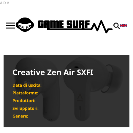
ADV
Creative Zen Air SXFI
Data di uscita:
Piattaforme:
Produttori:
Sviluppatori:
Genere: