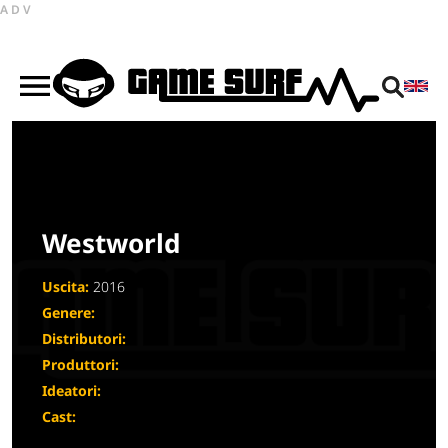
ADV
Westworld
Uscita:
2016
Genere:
Distributori:
Produttori:
Ideatori:
Cast: