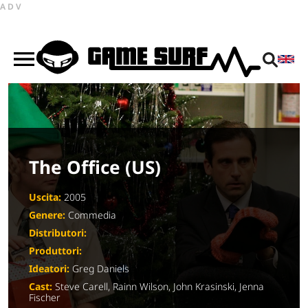
ADV
The Office (US)
Uscita:
2005
Genere:
Commedia
Distributori:
Produttori:
Ideatori:
Greg Daniels
Cast:
Steve Carell, Rainn Wilson, John Krasinski, Jenna
Fischer