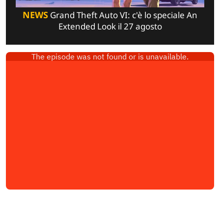
NEWS
Grand Theft Auto VI: c'è lo speciale An
Extended Look il 27 agosto