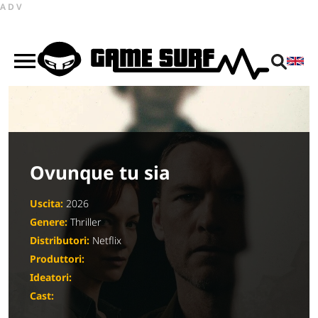
ADV
Ovunque tu sia
Uscita:
2026
Genere:
Thriller
Distributori:
Netflix
Produttori:
Ideatori:
Cast: