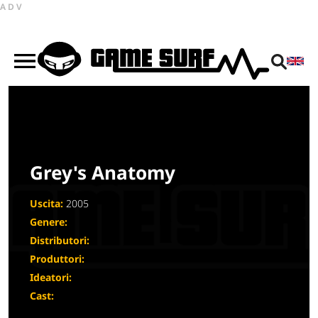
ADV
Grey's Anatomy
Uscita:
2005
Genere:
Distributori:
Produttori:
Ideatori:
Cast: