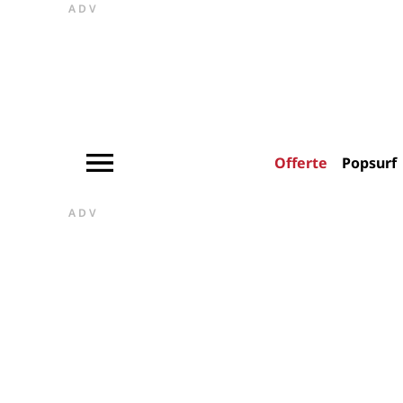
ADV
Offerte
Popsurf
ADV