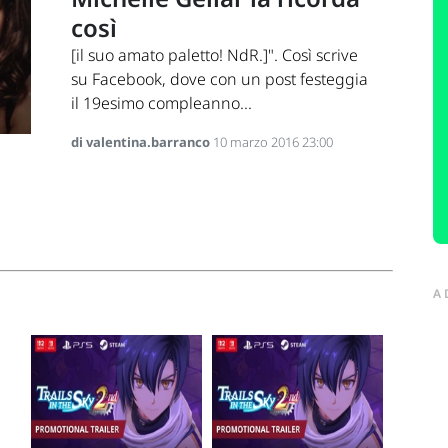
così
[il suo amato paletto! NdR.]". Così scrive
su Facebook, dove con un post festeggia
il 19esimo compleanno...
di valentina.barranco
10 marzo 2016 23:00
A