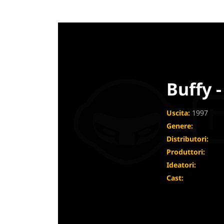
Buffy 
Uscita:
1997
Genere:
Distributori:
Produttori:
Ideatori:
Cast: