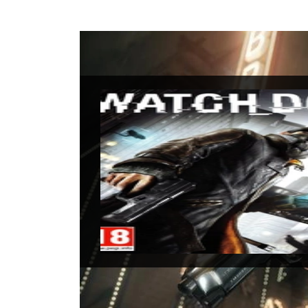
Watch
Data di uscita:
27
Piattaforme:
Xbo
Sviluppatori:
Int
Produttori:
Ubiso
Genere:
Action /