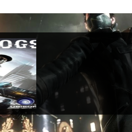
 Dogs
 maggio 2014
x One
erno
ft
 Adventure