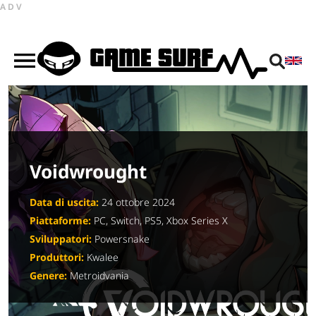
ADV
Voidwrought
Data di uscita:
24 ottobre 2024
Piattaforme:
PC, Switch, PS5, Xbox Series X
Sviluppatori:
Powersnake
Produttori:
Kwalee
Genere:
Metroidvania