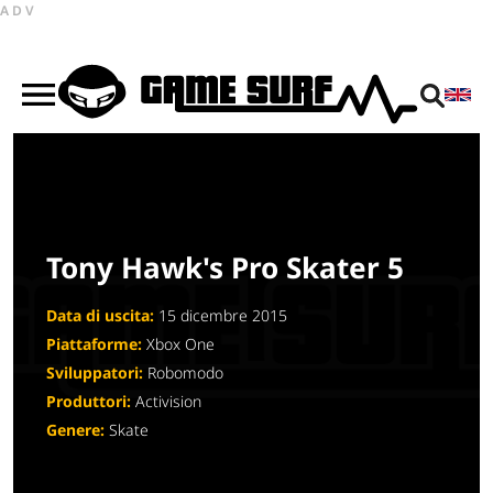
ADV
Tony Hawk's Pro Skater 5
Data di uscita:
15 dicembre 2015
Piattaforme:
Xbox One
Sviluppatori:
Robomodo
Produttori:
Activision
Genere:
Skate