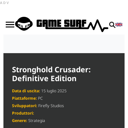
ADV
Stronghold Crusader:
Definitive Edition
Data di uscita:
15 luglio 2025
Piattaforme:
PC
Sviluppatori:
Firefly Studios
Produttori:
Genere:
Strategia