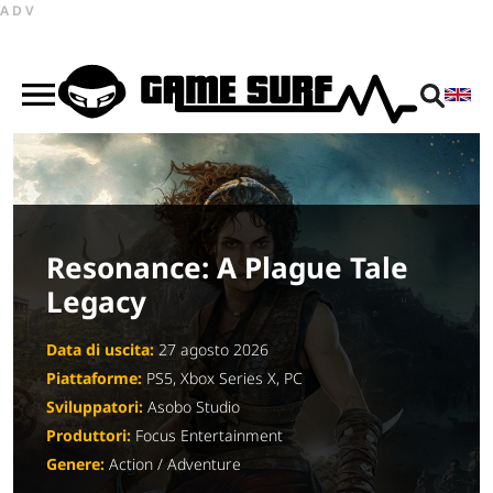
ADV
Resonance: A Plague Tale
Legacy
Data di uscita:
27 agosto 2026
Piattaforme:
PS5, Xbox Series X, PC
Sviluppatori:
Asobo Studio
Produttori:
Focus Entertainment
Genere:
Action / Adventure