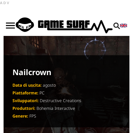
ADV
Nailcrown
Data di uscita:
agosto
Piattaforme:
PC
Sviluppatori:
Destructive Creations
Produttori:
Bohemia Interactive
Genere:
FPS