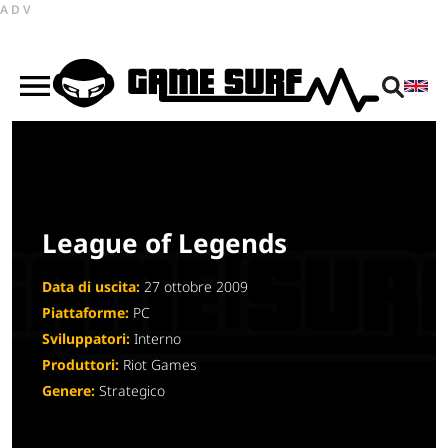
ADV
League of Legends
Data di uscita:
27 ottobre 2009
Piattaforme:
PC
Sviluppatori:
Interno
Produttori:
Riot Games
Genere:
Strategico