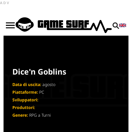
ADV
Dice'n Goblins
Data di uscita:
agosto
Piattaforme:
PC
Sviluppatori:
Produttori:
Genere:
RPG a Turni