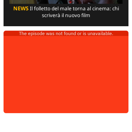
NEWS
Il folletto del male torna al cinema: chi
scriverà il nuovo film