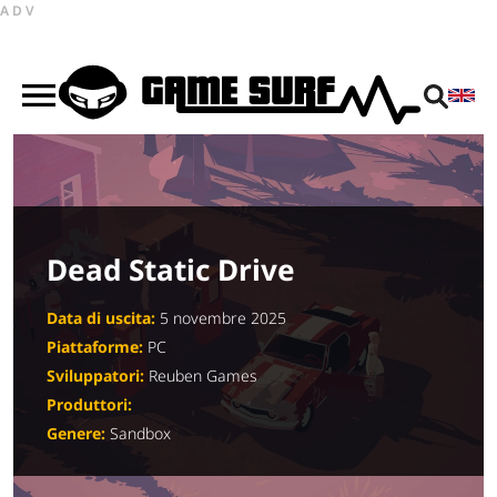
ADV
Dead Static Drive
Data di uscita:
5 novembre 2025
Piattaforme:
PC
Sviluppatori:
Reuben Games
Produttori:
Genere:
Sandbox