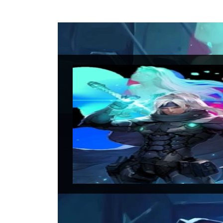
Blade 
Data di uscita:
16
Piattaforme:
Swi
Sviluppatori:
Tea
Produttori:
AGM 
Genere:
Action