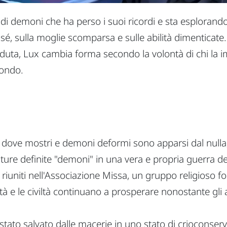
e di demoni che ha perso i suoi ricordi e sta esplorand
é, sulla moglie scomparsa e sulle abilità dimenticate.
erduta, Lux cambia forma secondo la volontà di chi la 
mondo.
, dove mostri e demoni deformi sono apparsi dal nulla,
ure definite "demoni" in una vera e propria guerra d
o riuniti nell'Associazione Missa, un gruppo religioso 
à e le civiltà continuano a prosperare nonostante gli 
tato salvato dalle macerie in uno stato di crioconser