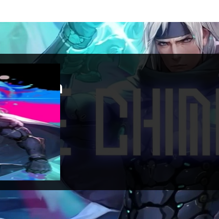
Chimera
 gennaio 2025
tch
m Ladybug
Playism