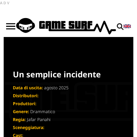
ADV
Un semplice incidente
Data di uscita:
agosto 2025
Distributori:
Produttori:
Genere:
Drammatico
Regia:
Jafar Panahi
Sceneggiatura:
Cast: