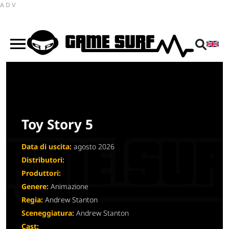
ADV
Toy Story 5
Data di uscita:
agosto 2026
Distributori:
Produttori:
Genere:
Animazione
Regia:
Andrew Stanton
Sceneggiatura:
Andrew Stanton
Cast: