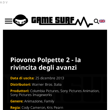
ADV
Piovono Polpette 2 - la
rivincita degli avanzi
Data di uscita:
25 dicembre 2013
Distributori:
Warner Bros. Italia
Produttori:
Columbia Pictures, Sony Pictures Animation,
Sony Pictures Imageworks
Genere:
Animazione, Family
Regia:
Cody Cameron, Kris Pearn