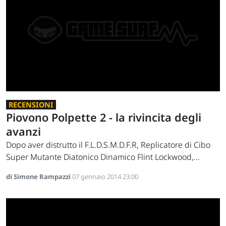
RECENSIONI
Piovono Polpette 2 - la rivincita degli
avanzi
Dopo aver distrutto il F.L.D.S.M.D.F.R, Replicatore di Cibo
Super Mutante Diatonico Dinamico Flint Lockwood,...
di Simone Rampazzi
07 gennaio 2014 23:00