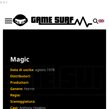
ADV
Magic
Data di uscita:
agosto 1978
Distributori:
Produttori:
Genere:
Horror
Regia:
Sceneggiatura:
Cast:
Anthony Hopkins