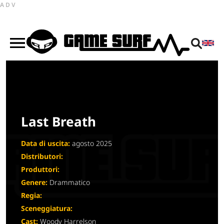
ADV
Last Breath
Data di uscita:
agosto 2025
Distributori:
Produttori:
Genere:
Drammatico
Regia:
Sceneggiatura:
Cast:
Woody Harrelson