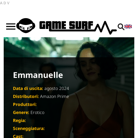
ADV
Emmanuelle
Data di uscita:
agosto 2024
Distributori:
Amazon Prime
Produttori:
Genere:
Erotico
Regia:
Sceneggiatura:
Cast: