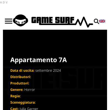
ADV
Appartamento 7A
Data di uscita:
settembre 2024
Distributori:
Produttori:
Genere:
Horror
Regia:
Sceneggiatura:
Cast:
Julia Garner