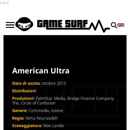
ADV
American Ultra
Data di uscita:
ottobre 2015
Distributori:
Produttori:
PalmStar Media, Bridge Finance Company,
The, Circle of Confusion
Genere:
Commedia, Azione
Regia:
Nima Nourizadeh
Sceneggiatura:
Max Landis