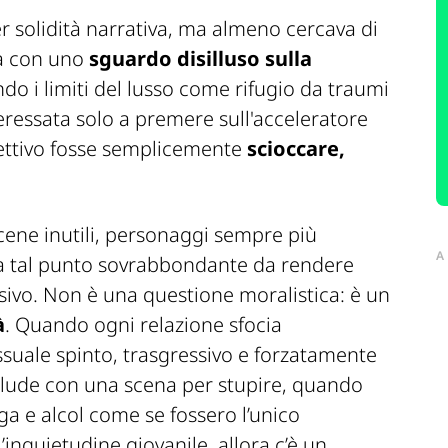
er solidità narrativa, ma almeno cercava di
ca con uno
sguardo disilluso sulla
o i limiti del lusso come rifugio da traumi
nteressata solo a premere sull'acceleratore
iettivo fosse semplicemente
scioccare,
scene inutili, personaggi sempre più
A
 tal punto sovrabbondante da rendere
sivo. Non è una questione moralistica: è un
à
. Quando ogni relazione sfocia
uale spinto, trasgressivo e forzatamente
nclude con una scena per stupire, quando
ga e alcol come se fossero l’unico
’inquietudine giovanile, allora c’è un