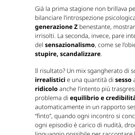
Già la prima stagione non brillava p
bilanciare l’introspezione psicologi
generazione Z
benestante, mostrand
irrisolti. La seconda, invece, pare i
del
sensazionalismo
, come se l’ob
stupire, scandalizzare
.
Il risultato? Un mix sgangherato di 
irrealistici
e una quantità di
sesso
a
ridicolo
anche l’intento più trasgres
problema di
equilibrio e credibilit
automaticamente in un rapporto sess
“finto”, quando ogni incontro si co
ogni episodio è carico di nudità, dro
linguaggio possibile per raccontare l