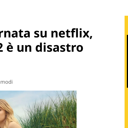
nata su netflix,
2 è un disastro
i modi