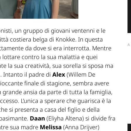
nisti, un gruppo di giovani ventenni e le
città costiera belga di Knokke. In questa
A
ttamente da dove si era interrotta. Mentre
lottare contro la sua malattia e quei
 la sua creatività, sua sorella si sposa ma
 Intanto il padre di
Alex
(Willem De
cioccante finale di stagione, sembra avere
 grande ansia da parte di tutta la famiglia,
ccesso. L’unica a sperare che guarisca è la
che si presenta a casa del figlio e della
spasimante.
Daan
(Eliyha Altena) si divide fra
ntre sua madre
Melissa
(Anna Drijver)