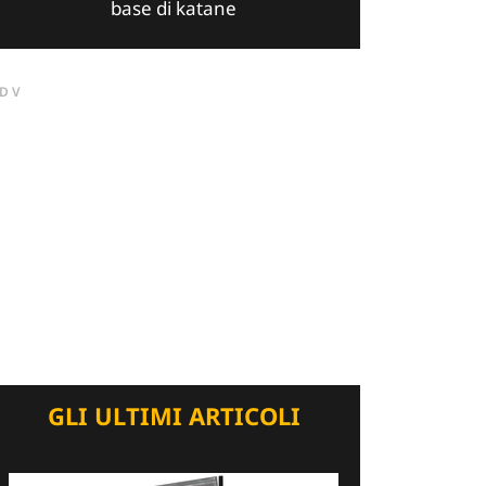
base di katane
DV
GLI ULTIMI ARTICOLI