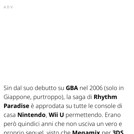
ADV
Sin dal suo debutto su
GBA
nel 2006 (solo in
Giappone, purtroppo), la saga di
Rhythm
Paradise
è approdata su tutte le console di
casa
Nintendo
,
Wii U
permettendo. Erano
però quindici anni che non usciva un vero e
proprio sequel, visto che
Megamix
per
3DS