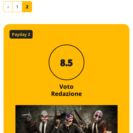
‹
1
2
Payday 2
8.5
Voto
Redazione