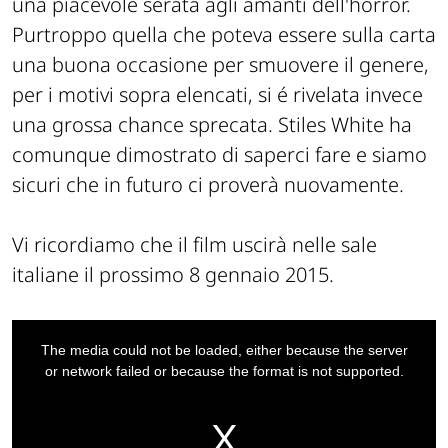
una piacevole serata agli amanti dell'horror.
Purtroppo quella che poteva essere sulla carta
una buona occasione per smuovere il genere,
per i motivi sopra elencati, si é rivelata invece
una grossa chance sprecata. Stiles White ha
comunque dimostrato di saperci fare e siamo
sicuri che in futuro ci proverà nuovamente.
Vi ricordiamo che il film uscirà nelle sale
italiane il prossimo 8 gennaio 2015.
This
is
a
The media could not be loaded, either because the server
modal
window.
or network failed or because the format is not supported.