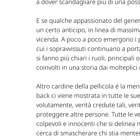
a dover scandagliare più di una possi
E se qualche appassionato del genere
un certo anticipo, in linea di massima
vicenda. A poco a poco emergono i p
cui i sopravvissuti continuano a por
si fanno più chiari i ruoli, principali 
coinvolti in una storia dai molteplici r
Altro cardine della pellicola é la me
back ci viene mostrata in tutte le su
volutamente, verità credute tali, ver
proteggere altre persone. Tutte le v
colpevoli e innocenti che si delinea n
cerca di smascherare chi stia menten