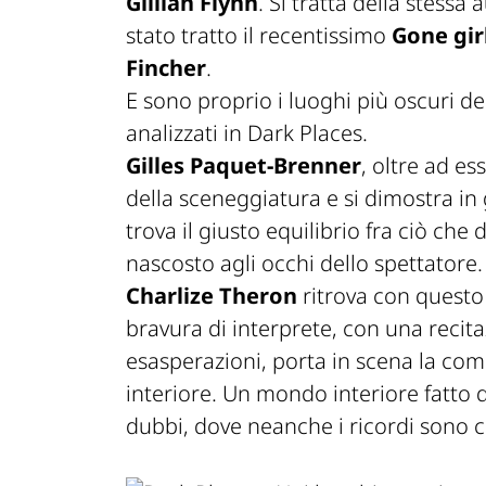
Gillian Flynn
. Si tratta della stessa 
stato tratto il recentissimo
Gone gir
Fincher
.
E sono proprio i luoghi più oscuri d
analizzati in
Dark Places
.
Gilles Paquet-Brenner
, oltre ad es
della sceneggiatura e si dimostra in
trova il giusto equilibrio fra ciò ch
nascosto agli occhi dello spettatore.
Charlize Theron
ritrova con questo 
bravura di interprete, con una recita
esasperazioni, porta in scena la com
interiore. Un mondo interiore fatto 
dubbi, dove neanche i ricordi sono c