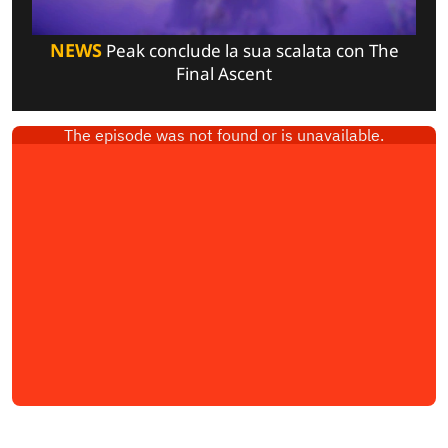
NEWS
Peak conclude la sua scalata con The
Final Ascent