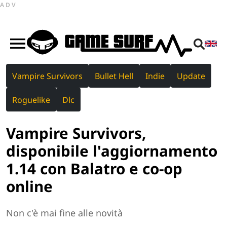
ADV
Vampire Survivors
Bullet Hell
Indie
Update
Roguelike
Dlc
Vampire Survivors,
disponibile l'aggiornamento
1.14 con Balatro e co-op
online
Non c'è mai fine alle novità