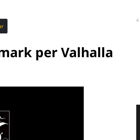
A
ar
mark per Valhalla