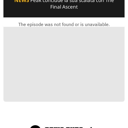
NEWS
Peak conclude la sua scalata con The
Final Ascent