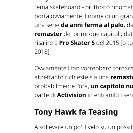
tema skateboard - piuttosto rinomata
porta ovviamente il nome di un grand
una serie
da anni ferma al palo
, d
remaster
dei primi due capitoli, da
risalire a
Pro Skater 5
del 2015
[o t
2018]
.
Ovviamente i fan vorrebbero tornare
altrettanto richieste sia una
remaste
probabilmente l'ora,
un capitolo nu
parte di
Activision
in entrambi i sen
Tony Hawk fa Teasing
A sollevare un po' il velo su un poss