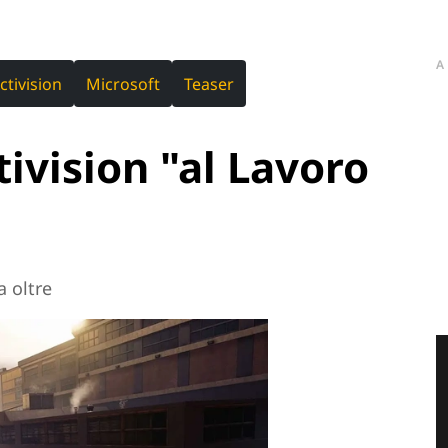
A
ctivision
Microsoft
Teaser
ivision "al Lavoro
a oltre