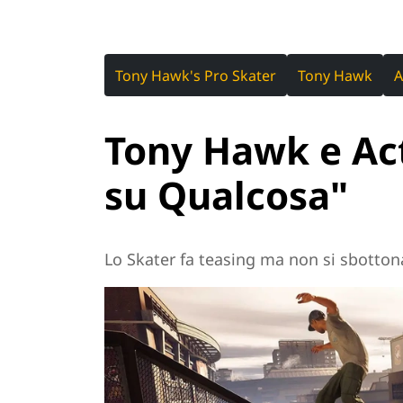
Tony Hawk's Pro Skater
Tony Hawk
A
Tony Hawk e Act
su Qualcosa"
Lo Skater fa teasing ma non si sbotton