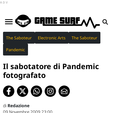
ADV
The Saboteur
Electronic Arts
The Saboteur
Pandemic
Il sabotatore di Pandemic
fotografato
di
Redazione
09 Novembre 2009 23:00