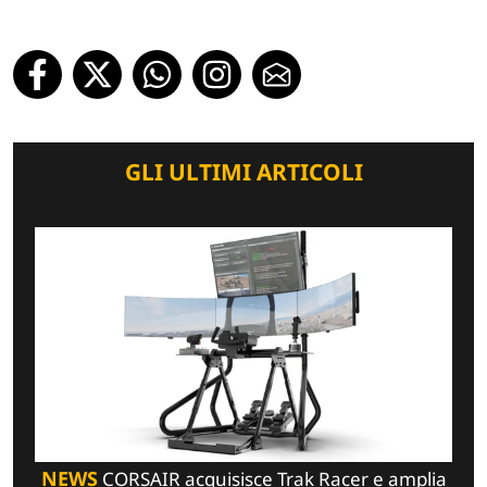
GLI ULTIMI ARTICOLI
NEWS
CORSAIR acquisisce Trak Racer e amplia