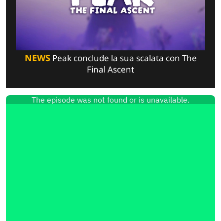
NEWS
Peak conclude la sua scalata con The
Final Ascent