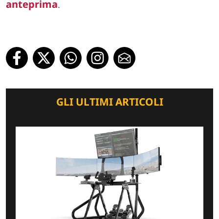
anteprima
.
GLI ULTIMI ARTICOLI