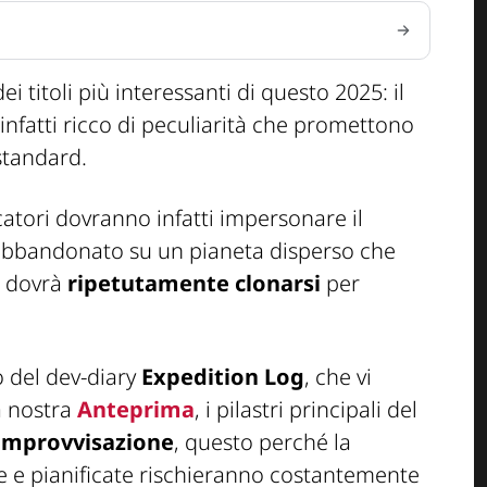
 titoli più interessanti di questo 2025: il
infatti ricco di peculiarità che promettono
standard.
catori dovranno infatti impersonare il
abbandonato su un pianeta disperso che
e dovrà
ripetutamente clonarsi
per
 del dev-diary
Expedition Log
, che vi
a nostra
Anteprima
, i pilastri principali del
improvvisazione
, questo perché la
e e pianificate rischieranno costantemente