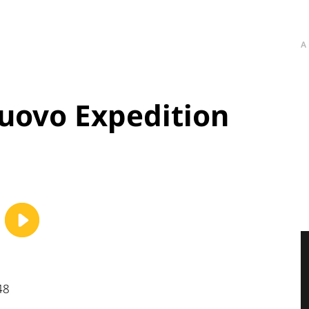
A
nuovo Expedition
48