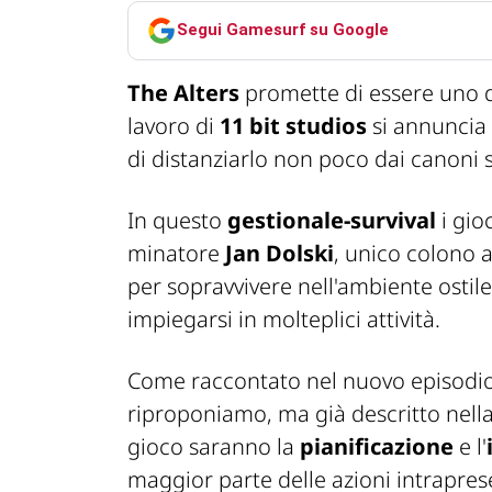
Segui Gamesurf su Google
The Alters
promette di essere uno dei
lavoro di
11 bit studios
si annuncia 
di distanziarlo non poco dai canoni 
In questo
gestionale-survival
i gio
minatore
Jan Dolski
, unico colono 
per sopravvivere nell'ambiente ostil
impiegarsi in molteplici attività.
Come raccontato nel nuovo episodio
riproponiamo, ma già descritto nell
gioco saranno la
pianificazione
e l'
maggior parte delle azioni intrapres