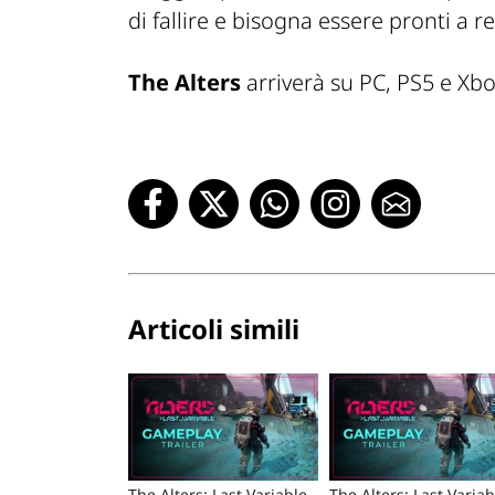
di fallire e bisogna essere pronti a 
The Alters
arriverà su PC, PS5 e Xbo
Articoli simili
The Alters: Last Variable
The Alters: Last Variab