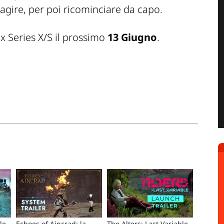
reagire, per poi ricominciare da capo.
x Series X/S il prossimo
13 Giugno
.
le -
Echoes of Aincrad: la
The Alters: Last Variable -