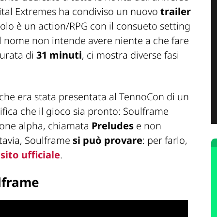
ital Extremes ha condiviso un nuovo
trailer
tolo è un action/RPG con il consueto setting
el nome non intende avere niente a che fare
durata di
31 minuti
, ci mostra diverse fasi
che era stata presentata al TennoCon di un
fica che il gioco sia pronto: Soulframe
ione alpha, chiamata
Preludes
e non
ttavia, Soulframe
si può provare
: per farlo,
l
sito ufficiale
.
ulframe