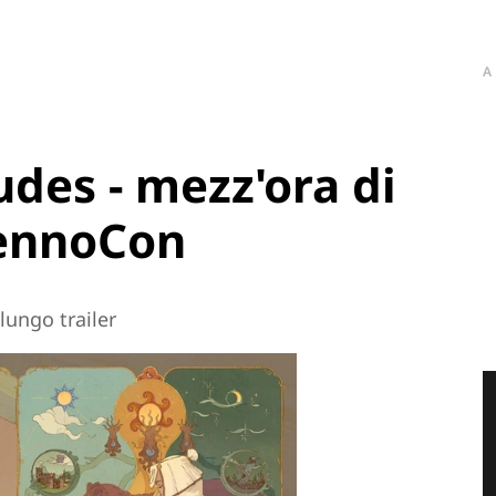
A
udes - mezz'ora di
TennoCon
lungo trailer