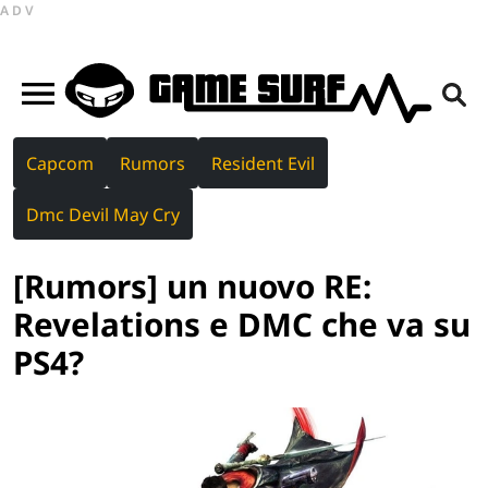
ADV
Capcom
Rumors
Resident Evil
Dmc Devil May Cry
[Rumors] un nuovo RE:
Revelations e DMC che va su
PS4?