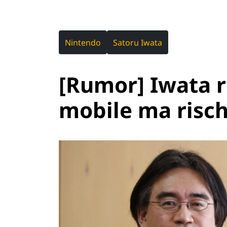
Nintendo
Satoru Iwata
[Rumor] Iwata r
mobile ma rischi