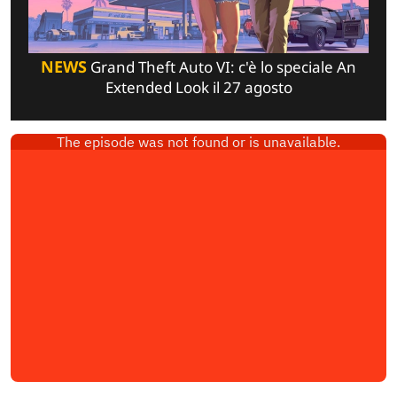
NEWS
Grand Theft Auto VI: c'è lo speciale An
Extended Look il 27 agosto