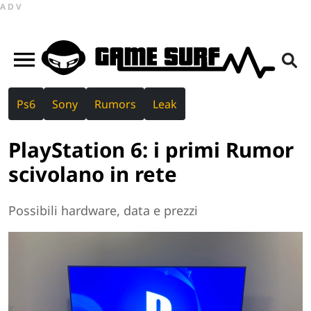
ADV
Ps6
Sony
Rumors
Leak
PlayStation 6: i primi Rumor
scivolano in rete
Possibili hardware, data e prezzi