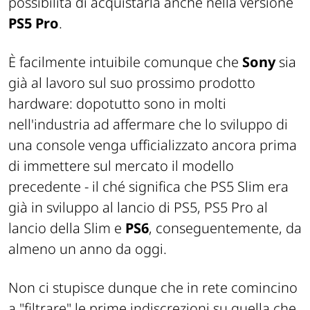
possibilità di acquistarla anche nella versione
PS5 Pro
.
È facilmente intuibile comunque che
Sony
sia
già al lavoro sul suo prossimo prodotto
hardware: dopotutto sono in molti
nell'industria ad affermare che lo sviluppo di
una console venga ufficializzato ancora prima
di immettere sul mercato il modello
precedente - il ché significa che PS5 Slim era
già in sviluppo al lancio di PS5, PS5 Pro al
lancio della Slim e
PS6
, conseguentemente, da
almeno un anno da oggi.
Non ci stupisce dunque che in rete comincino
a "
filtrare
" le prime indiscrezioni su quella che