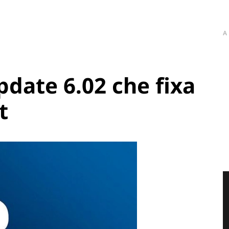
A
update 6.02 che fixa
t