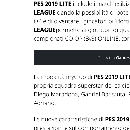
PES 2019 LITE
include i match esibiz
LEAGUE
dando la possibilità di pot
OP e di diventare i giocatori più for
LEAGUE
permette ai giocatori di qual
campionati CO-OP (3v3) ONLINE, torn
Iscriviti a
Games
La modalità myClub di
PES 2019 LIT
propria squadra superstar del calci
Diego Maradona, Gabriel Batistuta, 
Adriano.
Le nuove caratteristiche di
PES 2019
prestazioni e sul comportamento de