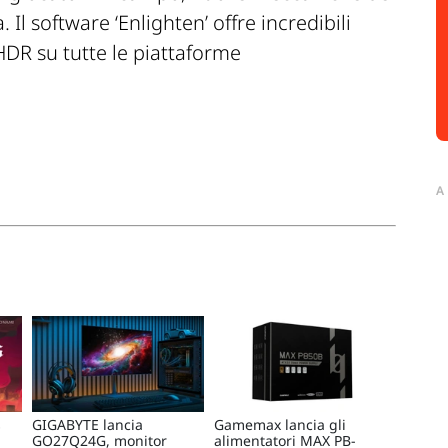
. Il software ‘
Enlighten
’ offre incredibili
K HDR su tutte le piattaforme
A
s
GIGABYTE lancia
Gamemax lancia gli
GO27Q24G, monitor
alimentatori MAX PB-