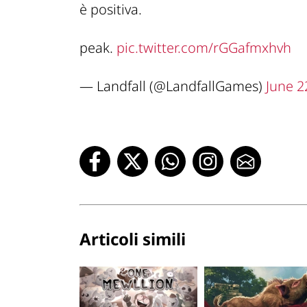
è positiva.
peak.
pic.twitter.com/rGGafmxhvh
— Landfall (@LandfallGames)
June 2
Articoli simili