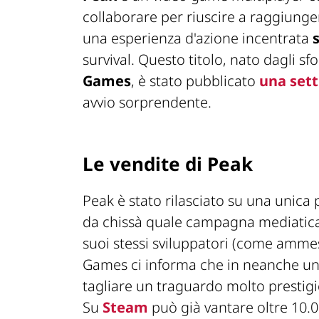
collaborare per riuscire a raggiunge
una esperienza d'azione incentrata
survival. Questo titolo, nato dagli sf
Games
, è stato pubblicato
una set
avvio sorprendente.
Le vendite di Peak
Peak è stato rilasciato su una unica
da chissà quale campagna mediatica
suoi stessi sviluppatori (come amm
Games ci informa che in neanche una
tagliare un traguardo molto prestig
Su
Steam
può già vantare oltre 10.00