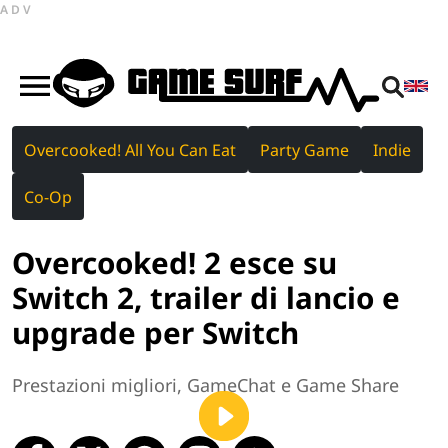
ADV
Overcooked! All You Can Eat
Party Game
Indie
Co-Op
Overcooked! 2 esce su
Switch 2, trailer di lancio e
upgrade per Switch
Prestazioni migliori, GameChat e Game Share