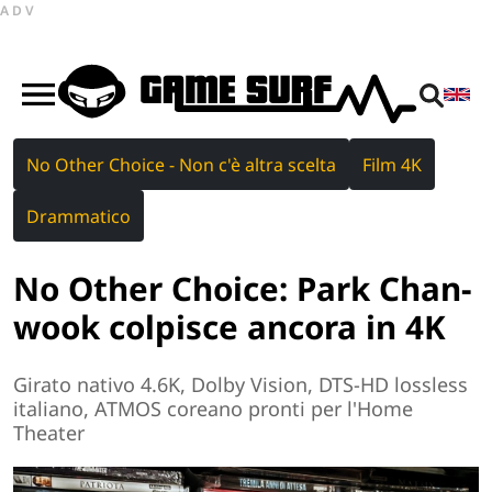
ADV
No Other Choice - Non c'è altra scelta
Film 4K
Drammatico
No Other Choice: Park Chan-
wook colpisce ancora in 4K
Girato nativo 4.6K, Dolby Vision, DTS-HD lossless
italiano, ATMOS coreano pronti per l'Home
Theater