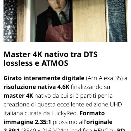
Master 4K nativo tra DTS
lossless e ATMOS
Girato interamente digitale
(Arri Alexa 35) a
risoluzione nativa 4.6K
finalizzando su
master 4K
nativo da cui si è partiti per la
creazione di questa eccellente edizione UHD
italiana curata da LuckyRed.
Formato
immagine 2.35:1
prossimo all'
originale
2.39:1
(3840 x 2160/24p), codifica HEVC su
BD-