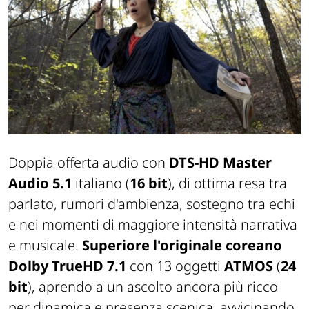
Doppia offerta audio con
DTS-HD Master
Audio 5.1
italiano (
16 bit
), di ottima resa tra
parlato, rumori d'ambienza, sostegno tra echi
e nei momenti di maggiore intensità narrativa
e musicale.
Superiore l'originale coreano
Dolby TrueHD 7.1
con 13 oggetti
ATMOS
(
24
bit
), aprendo a un ascolto ancora più ricco
per dinamica e presenza scenica, avvicinando